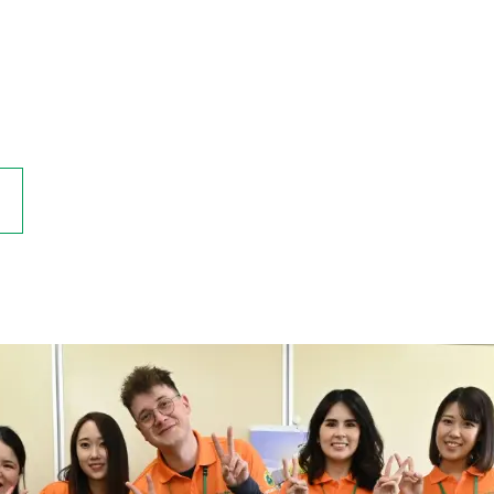
学
習
相
談
＆
無
料
体
験
レ
ッ
ス
ン
は
こ