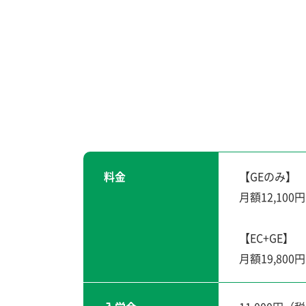
料金
【GEのみ】
月額12,10
【EC+GE】
月額19,80