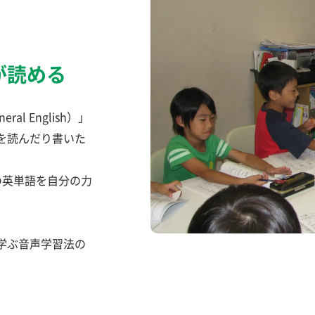
が読める
l English）」
を読んだり書いた
の英単語を自分の力
学ぶ音声学習法の