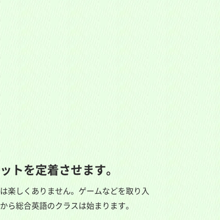
ットを定着させます。
学
習
は楽しくありません。ゲームなどを取り入
相
談
＆
から総合英語のクラスは始まります。
無
料
体