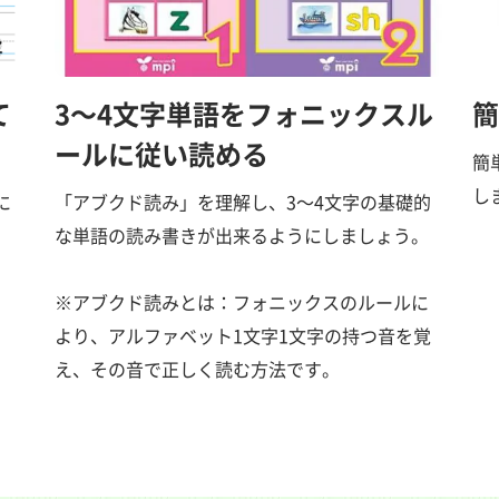
て
3～4文字単語をフォニックスル
簡
ールに従い読める
簡
し
に
「アブクド読み」を理解し、3～4文字の基礎的
な単語の読み書きが出来るようにしましょう。
※アブクド読みとは：フォニックスのルールに
より、アルファベット1文字1文字の持つ音を覚
え、その音で正しく読む方法です。