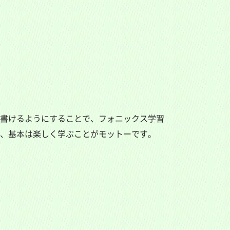
験
レ
ッ
ス
ン
は
こ
ち
ら
書けるようにすることで、フォニックス学習
、基本は楽しく学ぶことがモットーです。