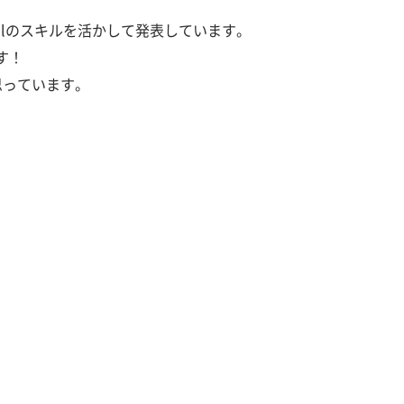
llのスキルを活かして発表しています。
す！
思っています。
学
習
相
談
＆
無
料
体
験
レ
ッ
ス
ン
は
こ
ち
ら