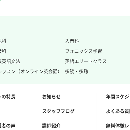
児科
入門科
級科
フォニックス
学習
校英語文法
英語エリートクラス
レッスン（オンライン英会話）
多読・多聴
トの特長
お知らせ
年間スケジ
スタッフブログ
よくある質
護者の声
講師紹介
無料体験レ