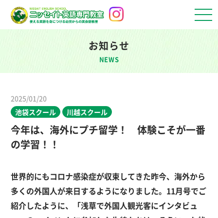
お知らせ
NEWS
2025/01/20
池袋スクール
川越スクール
今年は、海外にプチ留学！ 体験こそが一番
の学習！！
世界的にも
コロナ感染症が
収束してきた昨今
、海外から
多く
の外国人が来日
するようになりました
。
11
月号でご
紹介したように、
「浅草で外国人観光客にインタビュ