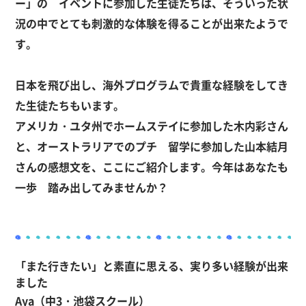
ー」の
イベント
に参加した生徒たち
は、そう
いった状
況の
中
で
とても刺激的な体験
を得ることが出来た
ようで
す。
日本を飛び出し、海外プログラムで貴重な経験をしてき
た生徒たちもいます。
アメリカ・
ユタ州
で
ホームステイに参加した木内彩さん
と
、
オーストラリア
で
のプチ
留学に参加した山本結月
さん
の
感想文を
、ここに
ご紹介します。
今年
はあなたも
一歩 踏み出してみませんか？
「また行きたい」と素直に思える
、
実り多い経験が出来
ました
Aya（中
3
・池袋スクール）