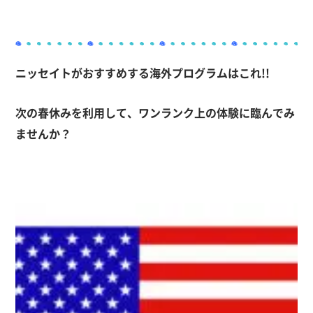
ニッセイト
が
おすすめする
海外プログラム
はこれ
!!
次の
春休みを利用して、
ワンランク上の
体験に臨んでみ
ませんか？