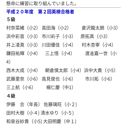
懸命に練習に取り組んでいました。
平成２０年度 第２回英検合格者
５級
村奈菜緒（小2） 高田海（小2） 倉沢龍太朗（小3）
浜中彩音（小3） 市川莉子（小3） 原拓真（小3）
井上凌真（小3） 川田優佳（小4） 村木杏寧（小4）
鎌田祐輝（小4） 三上悟（小4） 渡邉嘉一世（小
4）
西木大成（小4） 朝倉慎太郎（小4）浜中大貴（小5）
武藤里奈（小6） 高見俊也（小6） 市川拓（小6）
三上航（小6） 楊仁慶（中1）
４級
伊藤 合（年長） 佐藤璃旺（小２)
田村大樹（小４) 清水ゆり（小５)
和泉谷紗貴（小5) 大田明慶（中１)