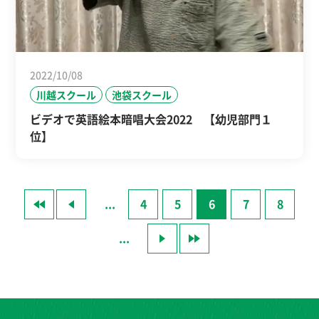
2022/10/08
川越スクール
池袋スクール
ビデオで英語絵本暗唱大会2022 【幼児部門１
位】
«
«
...
4
5
6
7
8
...
»
»