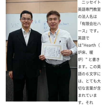
ニッセイト
英語専門教室
の法人名は
「有限会社ハ
ース」です。
英語で
は”Hearth（
炉床、暖
炉）” と書き
ます。この英
語の６文字に
は、とても大
切な言葉が含
まれていま
す。それ