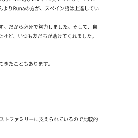
験
レ
よりRunaの方が、スペイン語は上達してい
ッ
ス
ン
は
こ
です。だから必死で努力しました。そして、自
ち
ら
たけど、いつも友だちが助けてくれました。
ってきたこともあります。
とホストファミリーに支えられているので比較的