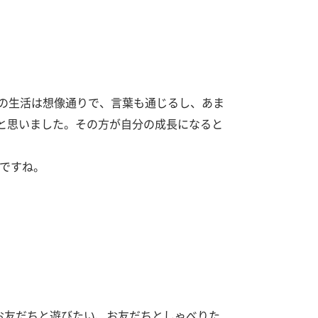
アの生活は想像通りで、言葉も通じるし、あま
と思いました。その方が自分の成長になると
んですね。
学
習
相
談
＆
無
料
「お友だちと遊びたい、お友だちとしゃべりた
体